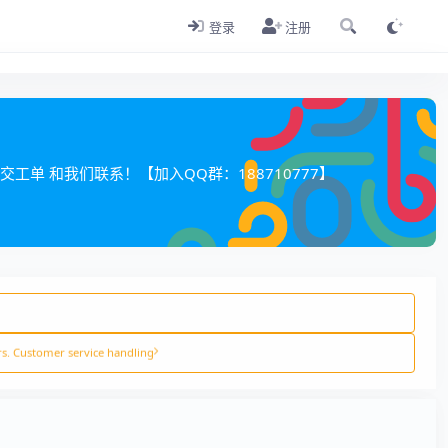
登录
注册
交工单
和我们联系！【加入QQ群：
188710777
】
s. Customer service handling