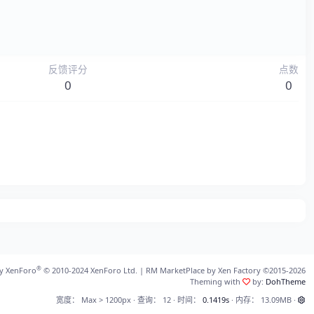
反馈评分
点数
0
0
®
y XenForo
© 2010-2024 XenForo Ltd.
|
RM MarketPlace by Xen Factory
©2015-2026
Theming with
by:
DohTheme
宽度
查询
12
时间
0.1419s
内存
13.09MB