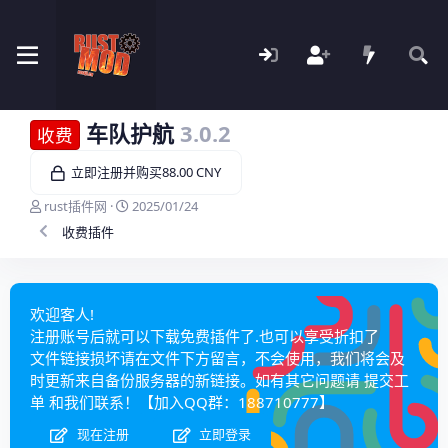
车队护航
3.0.2
收费
立即注册并购买88.00 CNY
作
创
rust插件网
2025/01/24
者
建
收费插件
日
期
欢迎客人!
注册账号后就可以下载免费插件了.也可以享受折扣了
文件链接损坏请在文件下方留言，不会使用，我们将会及
时更新来自备份服务器的新链接。如有其它问题请
提交工
单
和我们联系！【加入QQ群：
188710777
】
现在注册
立即登录