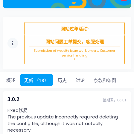
网站过年活动
网站问题工单提交。客服处理
Submission of website issue work orders. Customer
service handling
概述
更新 （18）
历史
讨论
条款和条例
3.0.2
星期五，06:01
Fixed修复
The previous update incorrectly required deleting
the config file, although it was not actually
necessary