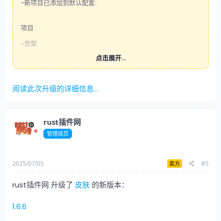
-新项目已添加到默认配置:
项目
-货架
点击展开...
服装
-伍德，盔甲，头盔，
阅读此次升级的详细信息...
-木头，盔甲，夹克，
-木头，盔甲，裤子，
-woodarmor手套
rust插件网
管理成员
2025/07/05
#5
卖方
rust插件网 升级了
皮肤
的新版本：
1.6.6