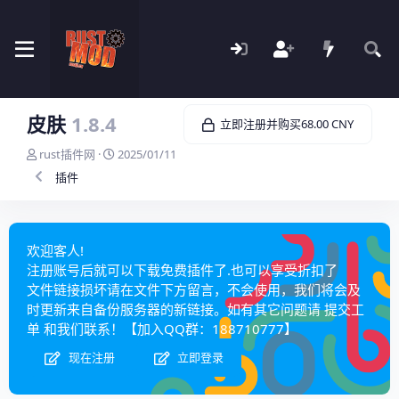
皮肤
1.8.4
立即注册并购买68.00 CNY
主
开
rust插件网
2025/01/11
题
始
插件
发
时
起
间
人
欢迎客人!
注册账号后就可以下载免费插件了.也可以享受折扣了
文件链接损坏请在文件下方留言，不会使用，我们将会及
时更新来自备份服务器的新链接。如有其它问题请
提交工
单
和我们联系！【加入QQ群：
188710777
】
现在注册
立即登录