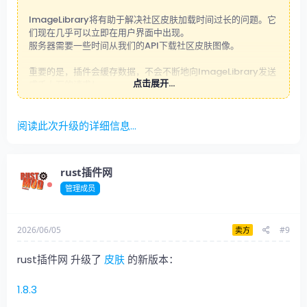
ImageLibrary将有助于解决社区皮肤加载时间过长的问题。它
们现在几乎可以立即在用户界面中出现。
服务器需要一些时间从我们的API下载社区皮肤图像。
重要的是，插件会缓存数据，不会不断地向ImageLibrary发送
点击展开...
成千上万的请求！
- 一些图片可能未下载！
阅读此次升级的详细信息...
1. 皮肤不再存在于工坊中，需要从插件数据中移除。
2. 有几张图片未下载 – 插件将在下次加载/重新加载插件时尝试
再次下载。
rust插件网
3. 批量下载错误 – 服务器无法访问API或API过载。
管理成员
2026/06/05
#9
卖方
rust插件网 升级了
皮肤
的新版本：
1.8.3