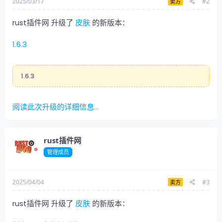
2025/03/17
#2
卖方
rust插件网 升级了
皮肤
的新版本：
1.6.3
1.6.3
阅读此次升级的详细信息...
rust插件网
管理成员
XSkinMenu
- 为您的服务器提供漂亮的皮肤菜单。
2025/04/04
#3
卖方
引用
-> 在代码中你可以切换插件语言 - LanguageEnglish =
rust插件网 升级了
皮肤
的新版本：
true <-...